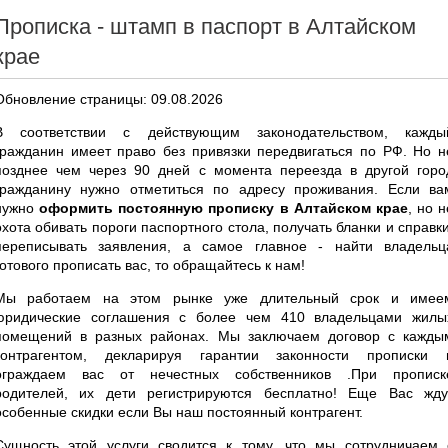
Прописка - штамп в паспорт в Алтайском
крае
Обновление страницы: 09.08.2026
В соответствии с действующим законодательством, кажды
гражданин имеет право без привязки передвигаться по РФ. Но н
позднее чем через 90 дней с момента переезда в другой горо
гражданину нужно отметиться по адресу проживания. Если ва
нужно
оформить постоянную прописку в Алтайском крае
, но н
охота обивать пороги паспортного стола, получать бланки и справки
переписывать заявления, а самое главное - найти владельц
готового прописать вас, то обращайтесь к нам!
Мы работаем на этом рынке уже длительный срок и имее
юридические соглашения с более чем 410 владельцами жилы
помещений в разных районах. Мы заключаем договор с кажды
контрагентом, декларируя гарантии законности прописки 
ограждаем вас от нечестных собственников .При прописк
родителей, их дети регистрируются бесплатно! Еще Вас жду
особенные скидки если Вы наш постоянный контрагент.
Сущность этой услуги сводится к тому, что мы сотрудничаем 